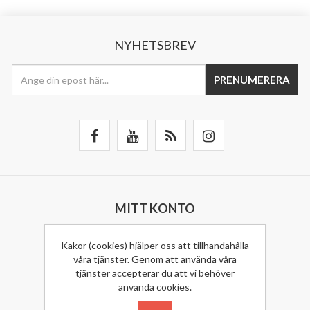
NYHETSBREV
PRENUMERERA
MITT KONTO
Mitt Konto
Kakor (cookies) hjälper oss att tillhandahålla
våra tjänster. Genom att använda våra
Mina Ordrar
tjänster accepterar du att vi behöver
använda cookies.
Mina Adresser