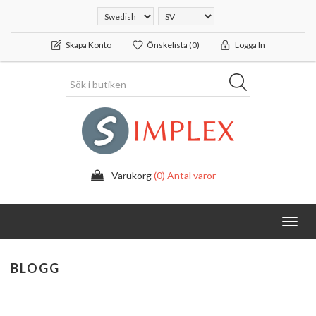
Skapa Konto
Önskelista
(0)
Logga In
Varukorg
(0) Antal varor
Toggl
navig
BLOGG