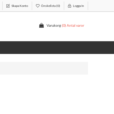
Skapa Konto
Önskelista
(0)
Logga In
Varukorg
(0) Antal varor