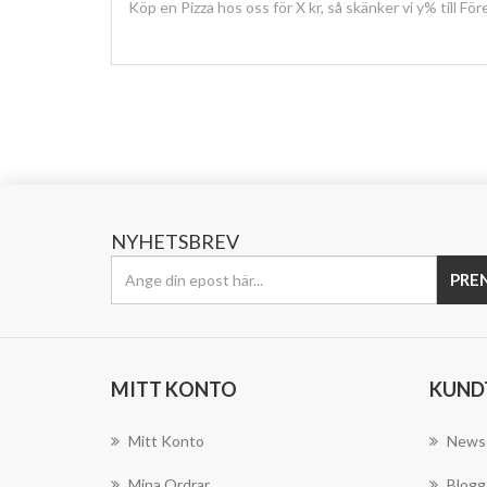
Köp en Pizza hos oss för X kr, så skänker vi y% till Fö
NYHETSBREV
PRE
MITT KONTO
KUND
Mitt Konto
News
Mina Ordrar
Blogg