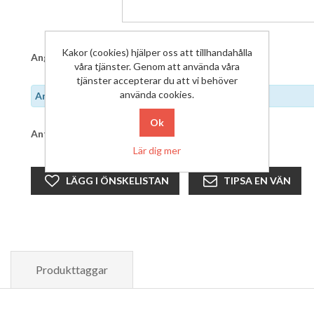
Kakor (cookies) hjälper oss att tillhandahålla
Ange ditt pris:
våra tjänster. Genom att använda våra
tjänster accepterar du att vi behöver
använda cookies.
Ange pris över 110,00 kr
Antal:
LÄGG I VARUKORG
Lär dig mer
LÄGG I ÖNSKELISTAN
TIPSA EN VÄN
Produkttaggar